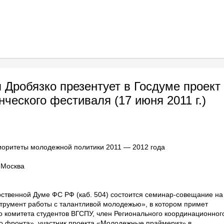
робязко презентует в Госдуме проект
нческого фестиваля (17 июня 2011 г.)
иоритеты молодежной политики 2011 — 2012 года
 Москва
рственной Думе ФС РФ (каб. 504) состоится семинар-совещание на
трумент работы с талантливой молодежью», в котором примет
 комитета студентов ВГСПУ, член Регионального координационног
о фронта», участник проекта «Молодежные праймериз» в