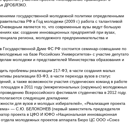
ья ДРОБЯЗКО.
влениями государственной молодежной политики определенными
вительства РФ в Год молодежи (2009 г.) работа с талантливой
Очевидным является то, что современные вузы ведут большую
ениях как: создание инновационных предприятий при вузах,
тенциала региона, молодежного предпринимательства и
 в Государственной Думе ФС РФ состоится семинар-совещание по
молодежью на базе Российских Университетов» с участие депутато
 делам молодежи и представителей Министерства образования и
дить проблемы реализации 217-ФЗ, в части создания малых
тивы реализации 83-ФЗ, в части перехода вузов в статус
ений, а также возможности участия студенческих команд в работе
площадок в 2011 году (межрегиональных (окружных) молодежных
 проведению Всероссийского фестиваля студенчества в 2012 году.
полагаются следующие докладчики:
ожности для вузов и молодых избирателей», «Реализация проекта
тема» — С.Ю. БЕЛОКОНЕВ (первый заместитель председателя
уратор проекта в ЦФО И ЮФО «Национальная инновационная
ь отдела молодежных проектов аппарата Бюро ЦС ООО «Союз