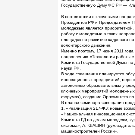
Государственную Думу ФС РФ — Ил
В соответствии с ключевыми напра
Президентов РФ и Председателем Пра
молодежью является приоритетной. 
работу с молодежью в таких направл
площадок по развитию кадрового по
волонтерского движения.
Именно поэтому, 17 июня 2011 года
направлению «Технологии работы с 
Комитета Государственной Думы по
науки РФ.
В ходе совещания планируется обсу
инновационных предприятий, перспек
автономных образовательных учрежд
ключевых мероприятий молодежных 
форумах), создание Оргкомитета по
В планах семинара-совещания пред
1. «Реализация 217-ФЗ: новые возм
«Национальная инновационная сис
Комитета ГД по делам молодежи, к
система»; А. КВАШИН (руководител
машиностроителей России».