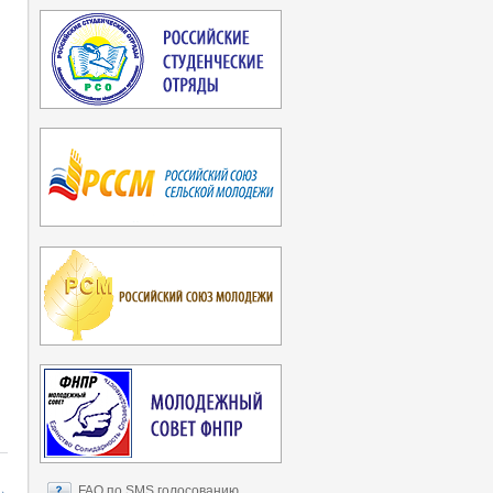
→
FAQ по SMS голосованию