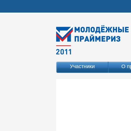
Участники
О п