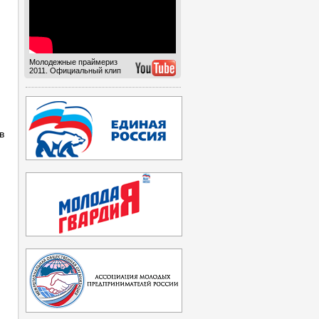
Молодежные праймериз
2011. Официальный клип
в