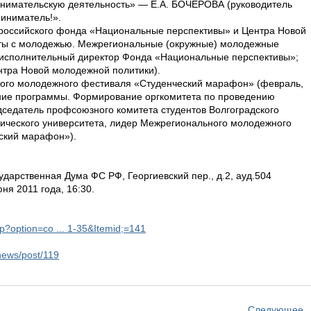
инимательскую деятельность» — Е.А. БОЧЕРОВА (руководитель
иниматель!».
российского фонда «Национальные перспективы» и Центра Новой
ты с молодежью. Межрегиональные (окружные) молодежные
исполнительный директор Фонда «Национальные перспективы»;
тра Новой молодежной политики).
кого молодежного фестиваля «Студенческий марафон» (февраль,
ение программы. Формирование оргкомитета по проведению
едатель профсоюзного комитета студентов Волгоградского
гического университета, лидер Межрегионального молодежного
ский марафон»).
арственная Дума ФС РФ, Георгиевский пер., д.2, ауд.504
 2011 года, 16:30.
hp?option=co ... 1-35&Itemid;=141
news/post/119
Следующее 