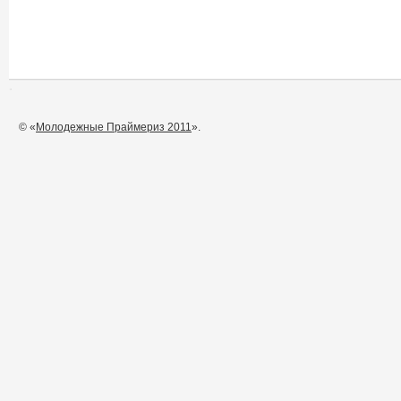
© «
Молодежные Праймериз 2011
».