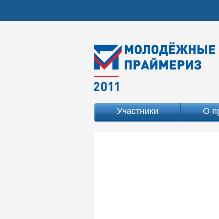
Участники
О п