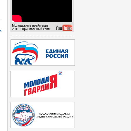
Молодежные праймериз
2011. Официальный клип
→